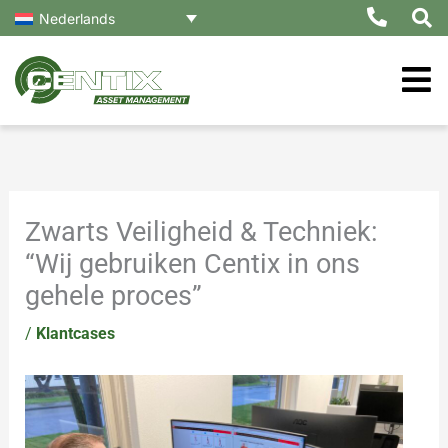
Ga
Nederlands
naar
de
inhoud
Zwarts Veiligheid & Techniek:
“Wij gebruiken Centix in ons
gehele proces”
/
Klantcases