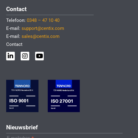
Contact
Telefoon:
0348 – 47 10 40
E-mail:
support@centix.com
E-mail:
sales@centix.com
Contact
L
I
Y
i
n
o
n
s
u
k
t
t
e
a
u
d
g
b
i
r
e
n
a
-
m
i
n
Nieuwsbrief
E-mailadres