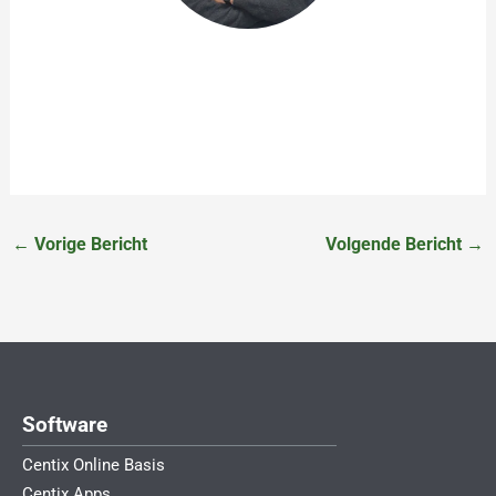
John de Rooij
Product Owner
←
Vorige Bericht
Volgende Bericht
→
Software
Centix Online Basis
Centix Apps