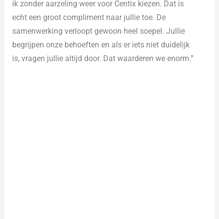
ik zonder aarzeling weer voor Centix kiezen.
Dat is
echt een groot compliment naar jullie toe. De
samenwerking verloopt gewoon heel soepel. Jullie
begrijpen onze behoeften en als er iets niet duidelijk
is, vragen jullie altijd door. Dat waarderen we enorm.”
Ontdek wat Centix voor uw
organisatie kan betekenen
Bent u na het lezen van de ervaringen van Zwarts
Veiligheid & Techniek enthousiast geworden en wilt u
meer weten? Graag neem ik u mee door de
mogelijkheden die Centix u te bieden heeft in een
productdemonstratie. Afhankelijk van uw wensen,