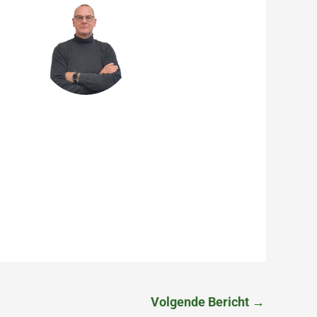
John de Rooij
Product Owner
Volgende Bericht
→