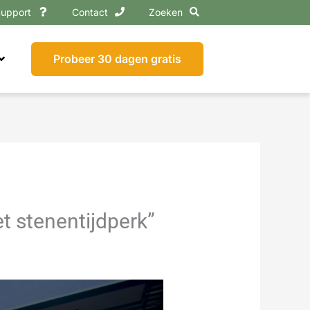
upport
Contact
Zoeken
Probeer 30 dagen gratis
t stenentijdperk”