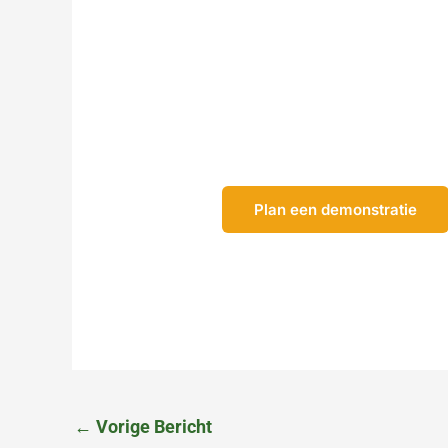
Bent u na het lezen van de erva
organisatie kan betekenen? Tij
oplossing werkt. In ongeveer ee
zodat u een helder en volledig b
Plan een demonstratie
←
Vorige Bericht