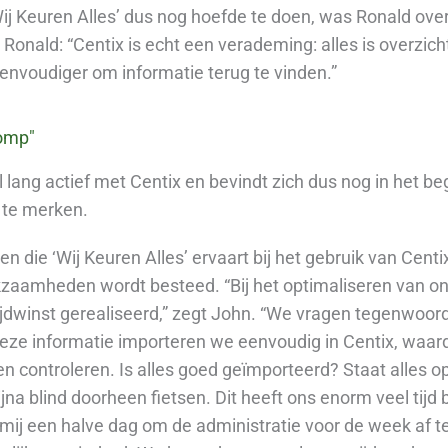
Wij Keuren Alles’ dus nog hoefde te doen, was Ronald ove
. Ronald: “Centix is echt een verademing: alles is overzic
eenvoudiger om informatie terug te vinden.”
lomp"
el lang actief met Centix en bevindt zich dus nog in het b
d te merken.
en die ‘Wij Keuren Alles’ ervaart bij het gebruik van Cent
erkzaamheden wordt besteed. “Bij het optimaliseren van 
ijdwinst gerealiseerd,” zegt John. “We vragen tegenwoord
Deze informatie importeren we eenvoudig in Centix, waard
controleren. Is alles goed geïmporteerd? Staat alles op d
na blind doorheen fietsen. Dit heeft ons enorm veel tijd
t mij een halve dag om de administratie voor de week af