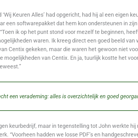
ij Keuren Alles’ had opgericht, had hij al een eigen keur
ar een softwarepakket dat hem kon ondersteunen in zijn
“Toen ik op het punt stond voor mezelf te beginnen, heef
mogelijkheden waren. Ik kreeg direct een goed beeld van 
van Centix gekeken, maar die waren het gewoon niet voo
e mogelijkheden van Centix. En ja, tuurlijk kostte het voo
geweest.”
echt een verademing: alles is overzichtelijk en goed georga
en keurbedrijf, maar in tegenstelling tot John werkte hij 
werk. “Voorheen hadden we losse PDF’s en handgeschrev