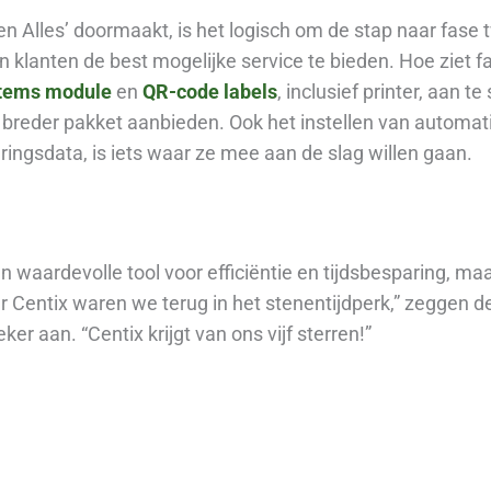
ren Alles’ doormaakt, is het logisch om de stap naar fase
klanten de best mogelijke service te bieden. Hoe ziet fa
tems module
en
QR-code labels
, inclusief printer, aan t
breder pakket aanbieden. Ook het instellen van automat
uringsdata, is iets waar ze mee aan de slag willen gaan.
n waardevolle tool voor efficiëntie en tijdsbesparing, ma
r Centix waren we terug in het stenentijdperk,” zeggen d
eker aan. “Centix krijgt van ons vijf sterren!”
oor uw organisatie kan betekenen