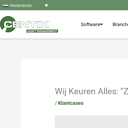
Ga
Nederlands
naar
de
Software
Branch
inhoud
Wij Keuren Alles: “
/
Klantcases