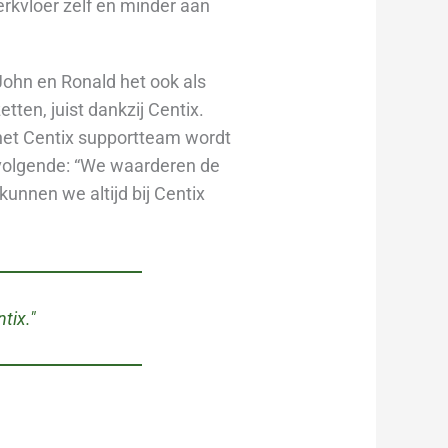
erkvloer zelf en minder aan
 John en Ronald het ook als
tten, juist dankzij Centix.
 het Centix supportteam wordt
t volgende: “We waarderen de
unnen we altijd bij Centix
tix."