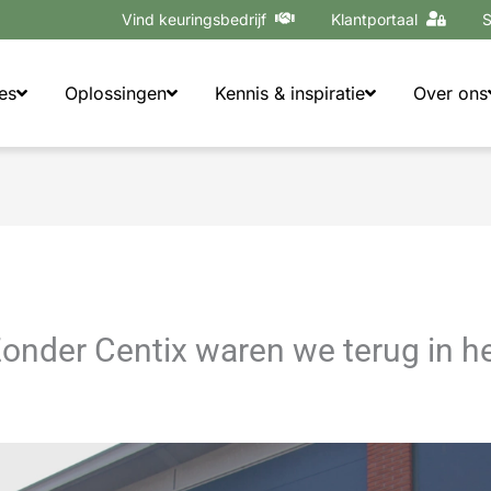
Vind keuringsbedrijf
Klantportaal
S
es
Oplossingen
Kennis & inspiratie
Over ons
Zonder Centix waren we terug in he