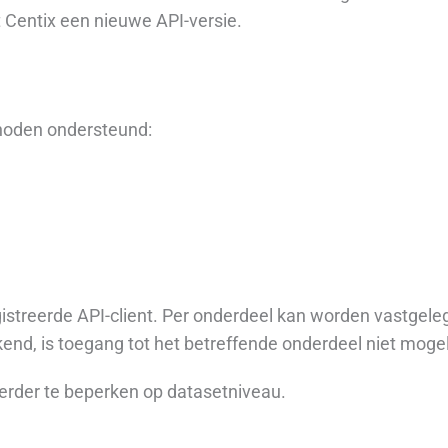
t Centix een nieuwe API-versie.
thoden ondersteund:
streerde API-client. Per onderdeel kan worden vastgelegd
nd, is toegang tot het betreffende onderdeel niet mogel
verder te beperken op datasetniveau.