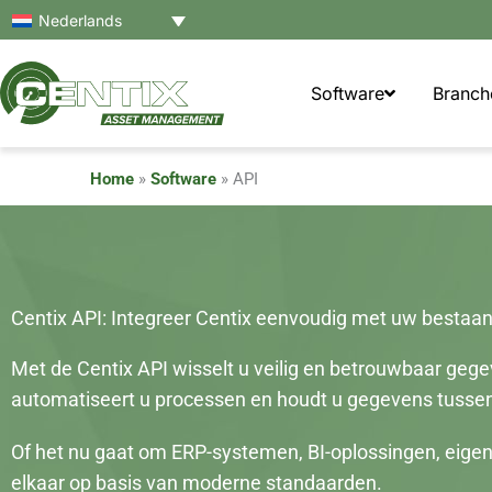
Ga
Nederlands
naar
de
Software
Branch
inhoud
Home
»
Software
»
API
Centix API: Integreer Centix eenvoudig met uw bestaan
Met de Centix API wisselt u veilig en betrouwbaar gege
automatiseert u processen en houdt u gegevens tuss
Of het nu gaat om ERP-systemen, BI-oplossingen, eige
elkaar op basis van moderne standaarden.