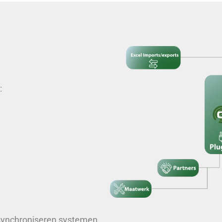
:
 synchroniseren systemen