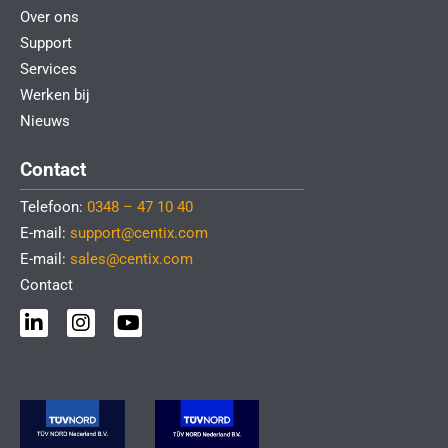
Over ons
Support
Services
Werken bij
Nieuws
Contact
Telefoon:
0348 – 47 10 40
E-mail:
support@centix.com
E-mail:
sales@centix.com
Contact
L
I
Y
i
n
o
n
s
u
k
t
t
e
a
u
d
g
b
i
r
e
n
a