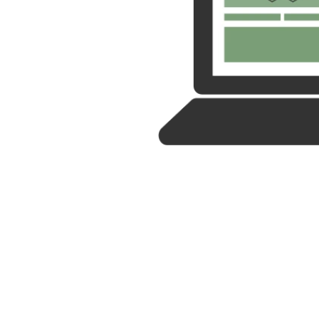
rachtkosten tabellen
 Store Credit
gen & werktijden