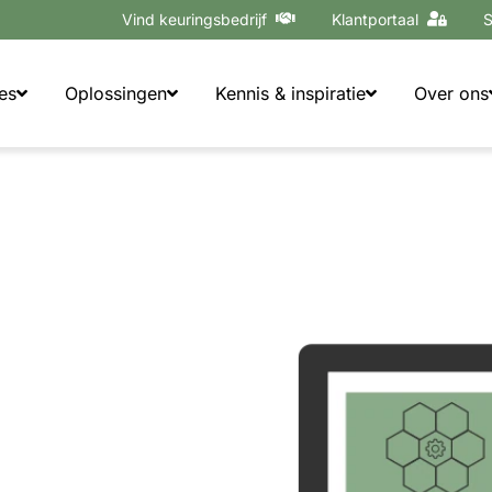
Vind keuringsbedrijf
Klantportaal
S
es
Oplossingen
Kennis & inspiratie
Over ons
an zowel verkoop- als
zicht in uw
n er specifieke functies
 backoffice