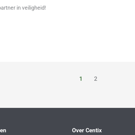
rtner in veiligheid!
1
2
gen
Over Centix