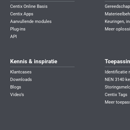
Centix Online Basis
Gereedschap
Centix Apps
Materieelbeh
Aanvullende modules
Keuringen, i
Plug-ins
Meer oploss
API
Kennis & inspiratie
Toepassi
Klantcases
Identificati
Downloads
NEN 3140 ke
Blogs
Storingsmeld
Video’s
Centix Tags
Meer toepas