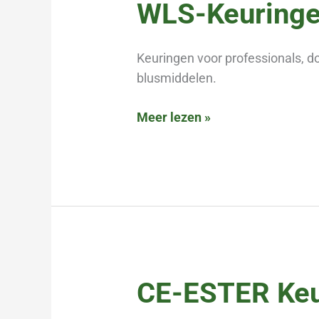
WLS-
WLS-Keuring
Keuringen
Keuringen voor professionals, d
blusmiddelen.
Meer lezen »
CE-
CE-ESTER Keu
ESTER