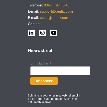
Telefoon:
0348 – 47 10 40
E-mail:
support@centix.com
E-mail:
sales@centix.com
Contact
L
I
Y
i
n
o
n
s
u
k
t
t
e
a
u
Nieuwsbrief
d
g
b
i
r
e
n
a
*
E-mailadres
-
m
i
n
Schrijf je in voor onze nieuwsbrief en blijf
op de hoogte van updates, inzichten en
het laatste nieuws.