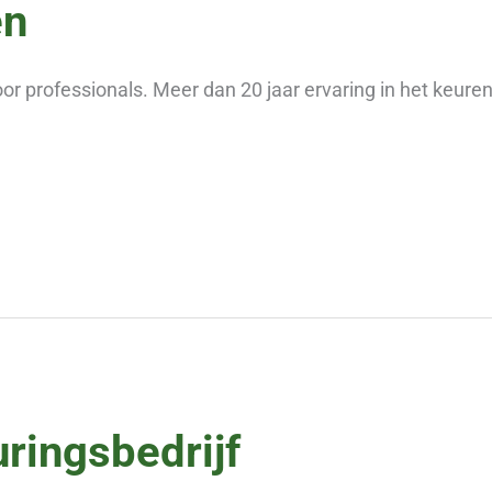
en
oor professionals. Meer dan 20 jaar ervaring in het keur
ringsbedrijf