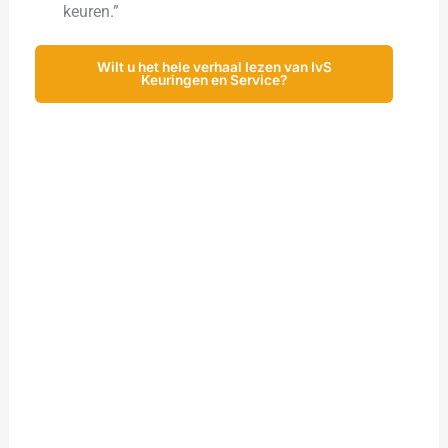
keuren.”
Wilt u het hele verhaal lezen van IvS
Keuringen en Service?
Ontdek wat Centix kan
betekenen voor uw
organisatie
Bent u na het lezen van de ervaringen van IvS
Keuringen en Service enthousiast geworden en wilt u
meer weten? Graag neem ik u mee door de
mogelijkheden die Centix u te bieden heeft in een