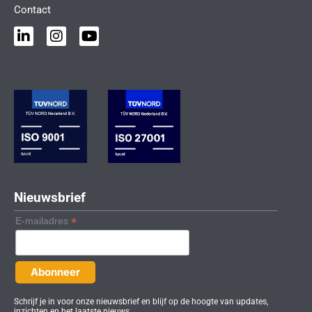
Contact
L
I
Y
i
n
o
n
s
u
k
t
t
e
a
u
d
g
b
i
r
e
n
a
-
m
i
n
Nieuwsbrief
*
E-mailadres
Schrijf je in voor onze nieuwsbrief en blijf op de hoogte van updates,
inzichten en het laatste nieuws.