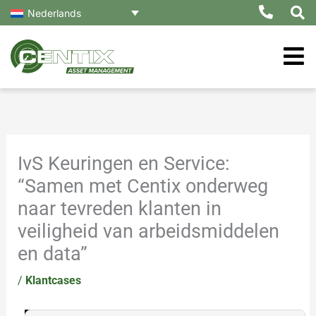
Ga
Nederlands
naar
de
inhoud
IvS Keuringen en Service:
“Samen met Centix onderweg
naar tevreden klanten in
veiligheid van arbeidsmiddelen
en data”
/
Klantcases