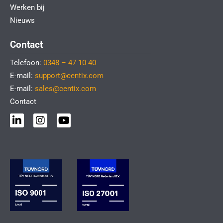
Werken bij
Nieuws
Contact
Telefoon:
0348 – 47 10 40
E-mail:
support@centix.com
E-mail:
sales@centix.com
Contact
L
I
Y
i
n
o
n
s
u
k
t
t
e
a
u
d
g
b
i
r
e
n
a
-
m
i
n