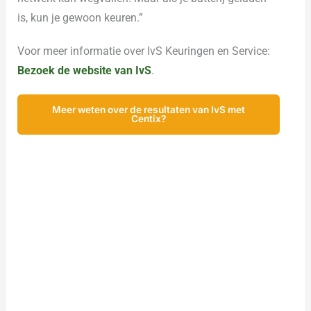
is, kun je gewoon keuren.”
Voor meer informatie over IvS Keuringen en Service:
Bezoek de website van IvS
.
Meer weten over de resultaten van IvS met
Centix?
Ontdek wat Centix voor uw
organisatie kan betekenen
Bent u na het lezen van de ervaringen van IvS
Keuringen en Service enthousiast geworden en wilt u