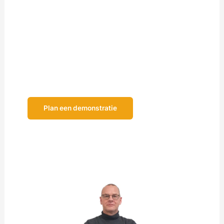
meer weten? Graag neem ik u mee door de
mogelijkheden die Centix u te bieden heeft in een
productdemonstratie. Afhankelijk van uw wensen,
praat ik u in een half uur tot anderhalf uur bij zodat u
een duidelijk beeld krijgt van onze complete
materieelbeheeroplossing!
Plan een demonstratie
Liever ontdekken op uw eigen gekozen moment?
Vraag
de demonstratievideo aan!