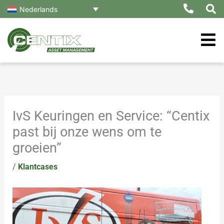
Ga
Nederlands
naar
de
inhoud
IvS Keuringen en Service: “Centix
past bij onze wens om te
groeien”
/
Klantcases