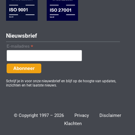
n
a
-
m
i
n
Nieuwsbrief
*
E-mailadres
Schrijf je in voor onze nieuwsbrief en blijf op de hoogte van updates,
inzichten en het laatste nieuws.
© Copyright 1997 – 2026
Privacy
Disclaimer
Klachten