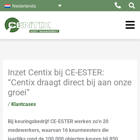
Ga
Nederlands
naar
de
inhoud
Inzet Centix bij CE-ESTER:
“Centix draagt direct bij aan onze
groei”
/
Klantcases
Bij keuringsbedrijf CE-ESTER werken zo’n 20
medewerkers, waarvan 16 keurmeesters die
jaarlijks rond de 100.000 objecten keuren bij 850