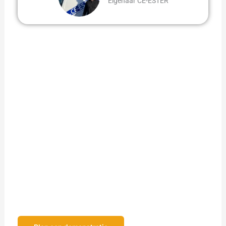
Eigenaar CE-ESTER
Ontdek wat Centix kan betekenen voor uw
organisatie
Bent u enthousiast geworden en wilt u meer weten? Wij
nemen u graag mee in de mogelijkheden die Centix te bieden
heeft tijdens een productdemonstratie. Afhankelijk van uw
wensen laten wij u in ongeveer een half uur tot een uur zien
wat onze software voor uw organisatie kan betekenen. Zo
krijgt u een duidelijk en compleet beeld van onze oplossing.