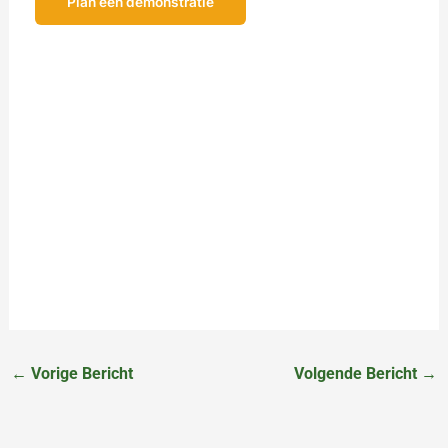
Plan een demonstratie
Liever ontdekken op uw eigen gekozen moment?
Vraag de
demonstratievideo aan!
John de Rooij
Product Owner
←
Vorige Bericht
Volgende Bericht
→