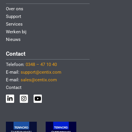
Over ons
Support
Services
Werken bij
Nieuws
Contact
Telefoon:
0348 – 47 10 40
E-mail:
support@centix.com
E-mail:
sales@centix.com
Contact
L
I
Y
i
n
o
n
s
u
k
t
t
e
a
u
d
g
b
i
r
e