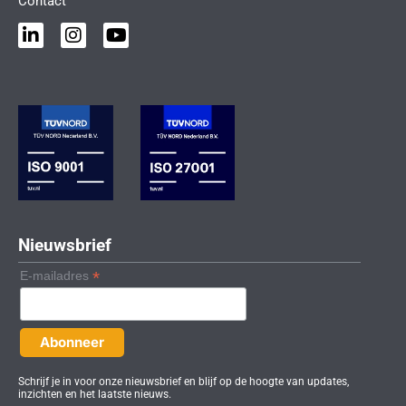
Contact
L
I
Y
i
n
o
n
s
u
k
t
t
e
a
u
d
g
b
i
r
e
n
a
-
m
i
n
Nieuwsbrief
*
E-mailadres
Schrijf je in voor onze nieuwsbrief en blijf op de hoogte van updates,
inzichten en het laatste nieuws.