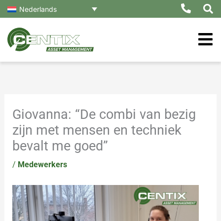
Ga
Nederlands
naar
de
inhoud
Giovanna: “De combi van bezig
zijn met mensen en techniek
bevalt me goed”
/
Medewerkers