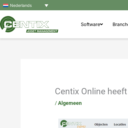
Ga
Nederlands
naar
de
Software
Branch
inhoud
Centix Online heeft
/
Algemeen