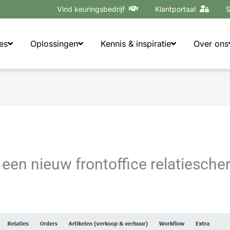
Vind keuringsbedrijf
Klantportaal
S
es
Oplossingen
Kennis & inspiratie
Over ons
 een nieuw frontoffice relatiesch