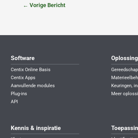
←
Vorige Bericht
Software
Oplossin
Centix Online Basis
Gereedschap
Centix Apps
Materieelbeh
Aanvullende modules
Keuringen, i
Plug-ins
Meer oploss
API
Kennis & inspiratie
Toepassi